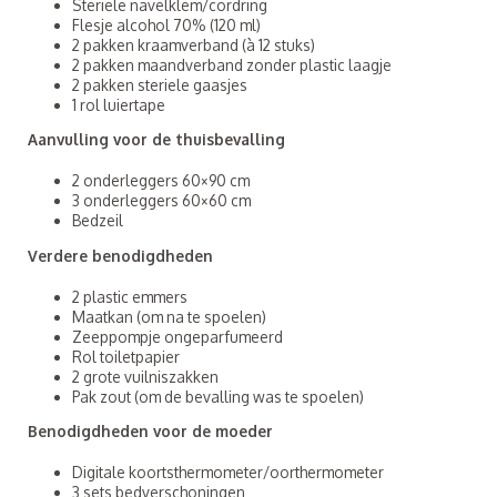
Steriele navelklem/cordring
Flesje alcohol 70% (120 ml)
2 pakken kraamverband (à 12 stuks)
2 pakken maandverband zonder plastic laagje
2 pakken steriele gaasjes
1 rol luiertape
Aanvulling voor de thuisbevalling
2 onderleggers 60×90 cm
3 onderleggers 60×60 cm
Bedzeil
Verdere benodigdheden
2 plastic emmers
Maatkan (om na te spoelen)
Zeeppompje ongeparfumeerd
Rol toiletpapier
2 grote vuilniszakken
Pak zout (om de bevalling was te spoelen)
Benodigdheden voor de moeder
Digitale koortsthermometer/oorthermometer
3 sets bedverschoningen