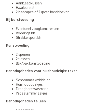
Aankleedkussen
Haarborstel
2 badcapes of 2 grote handdoeken
Bij borstvoeding
Eventueel zoogkompressen
Voedings bh
Strakke sport bh
Kunstvoeding
2 spenen
2 flessen
Blik/pak kunstvoeding
Benodigdheden voor huishoudelijke taken
Schoonmaakmiddelen
Huishouddoekjes
Draagbare wasmand
Pedaalemmer zakjes
Benodigdheden te leen