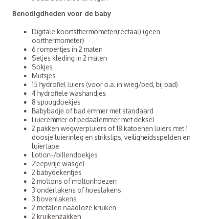
Benodigdheden voor de baby
Digitale koortsthermometer(rectaal) (geen
oorthermometer)
6 rompertjes in 2 maten
Setjes kleding in 2 maten
Sokjes
Mutsjes
15 hydrofiel luiers (voor o.a. in wieg/bed, bij bad)
4 hydrofiele washandjes
8 spuugdoekjes
Babybadje of bad emmer met standaard
Luieremmer of pedaalemmer met deksel
2 pakken wegwerpluiers of 18 katoenen luiers met 1
doosje luierinleg en strikslips, veiligheidsspelden en
luiertape
Lotion-/billendoekjes
Zeepvrije wasgel
2 babydekentjes
2 moltons of moltonhoezen
3 onderlakens of hoeslakens
3 bovenlakens
2 metalen naadloze kruiken
2 kruikenzakken